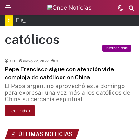
Menu
Switc
B
skin
Fiscalía de Morelos investiga explosión de pipa
católicos
Internacional
AFP
mayo 22, 2022
0
Papa Francisco sigue con atención vida
compleja de católicos en China
El Papa argentino aprovechó este domingo
para expresar una vez más a los católicos de
China su cercanía espiritual
Leer más »
ÚLTIMAS NOTICIAS