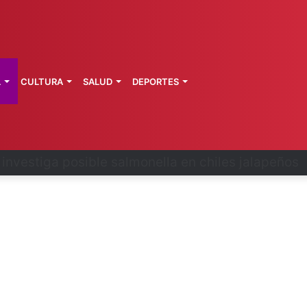
L
CULTURA
SALUD
DEPORTES
 la última ruta de Kimberly Moya