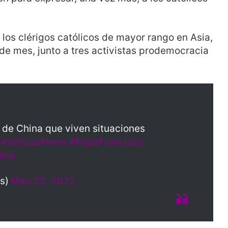
 los clérigos católicos de mayor rango en Asia,
de mes, junto a tres activistas prodemocracia
s de China que viven situaciones
b
#VaticanNews
#PapaFrancisco
ina
es)
May 22, 2022