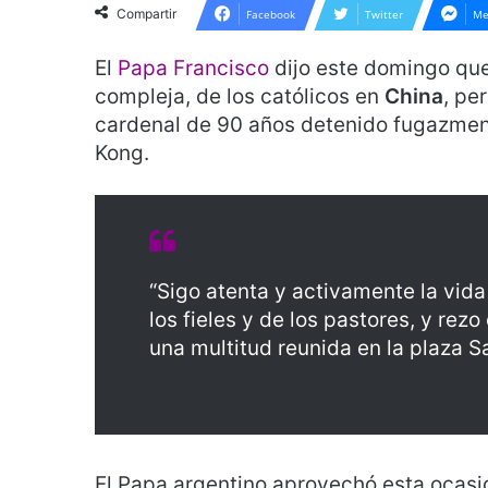
Compartir
Facebook
Twitter
Me
El
Papa Francisco
dijo este domingo que
compleja, de los católicos en
China
, pe
cardenal de 90 años detenido fugazment
Kong.
“Sigo atenta y activamente la vid
los fieles y de los pastores, y rezo 
una multitud reunida en la plaza S
El Papa argentino aprovechó esta ocasió