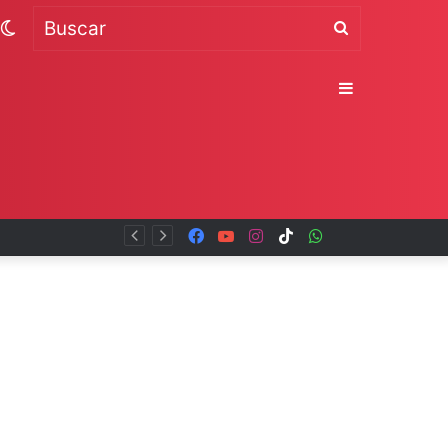
Switch
Buscar
skin
Sidebar
Facebook
YouTube
Instagram
TikTok
WhatsApp
x