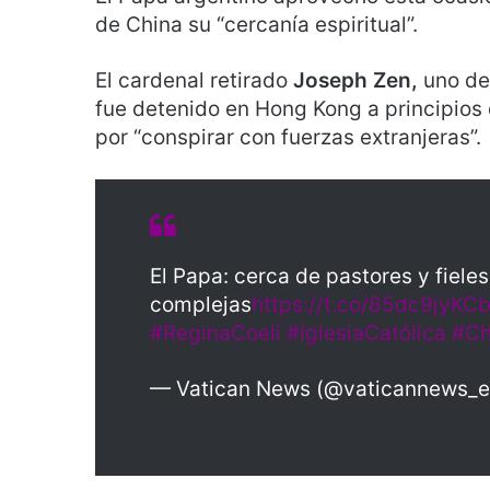
de China su “cercanía espiritual”.
El cardenal retirado
Joseph Zen,
uno de
fue detenido en Hong Kong a principios 
por “conspirar con fuerzas extranjeras”.
El Papa: cerca de pastores y fiele
complejas
https://t.co/85dc9jyKC
#ReginaCoeli
#IglesiaCatólica
#Ch
— Vatican News (@vaticannews_