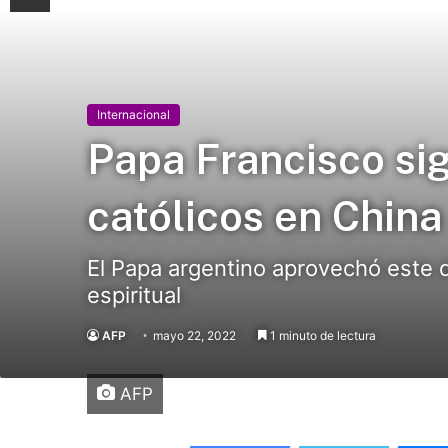
Internacional
Papa Francisco si
católicos en China
El Papa argentino aprovechó este 
espiritual
AFP
mayo 22, 2022
1 minuto de lectura
AFP