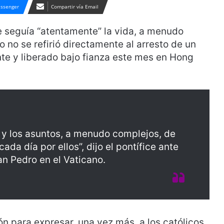
ssenger
Compartir vía Email
 seguía “atentamente” la vida, a menudo
ro no se refirió directamente al arresto de un
e y liberado bajo fianza este mes en Hong
a y los asuntos, a menudo complejos, de
cada día por ellos”, dijo el pontífice ante
an Pedro en el Vaticano.
n para expresar, una vez más, a los católicos