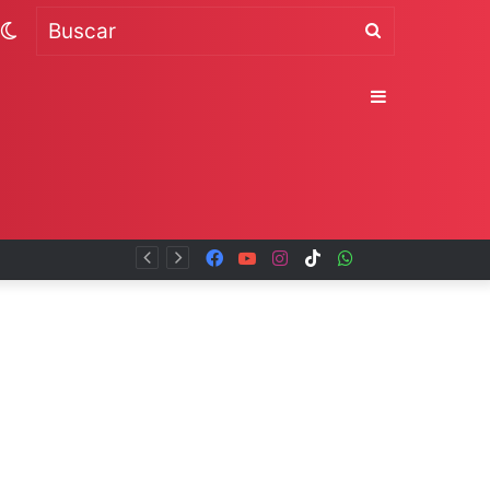
Switch
Buscar
skin
Sidebar
Facebook
YouTube
Instagram
TikTok
WhatsApp
x