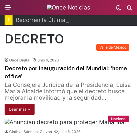
Menu
Switc
B
skin
Recorren la última ruta de Kimberly Moya
DECRETO
Valle de México
Once Digital
junio 9, 2026
Decreto por inauguración del Mundial: ‘home
office’
La Consejera Jurídica de la Presidencia, Luisa
María Alcalde informó que el decreto busca
mejorar la movilidad y la seguridad…
Leer más »
Nacional
Cinthya Sánchez Galván
junio 5, 2026