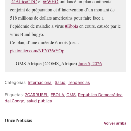
.
@AfricaCDC
et
@WHO
ont lancé un plan continental
conjoint de préparation et d’intervention d’un montant de
518 millions de dollars américains pour faire face à
l’épidémie de maladie à virus
#Ebola
en cours, causée par le
virus Bundibugyo.
Ce plan, d’une durée de 6 mois (de…
pic.twitter.com/NFYt36rYOp
— OMS Afrique (@OMS_Afrique)
June 5, 2026
Categorías:
Internacional
,
Salud
,
Tendencias
Etiquetas:
2CARRUSEL
,
EBOLA
,
OMS
,
República Democrática
del Congo
,
salud pública
Once Noticias
Volver arriba