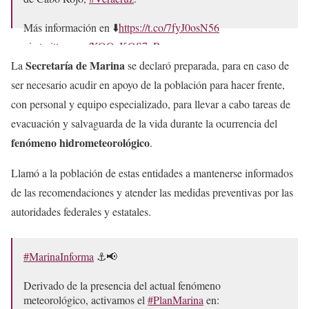
Más información en ⬇️
https://t.co/7fyJ0osN56
pic.twitter.com/XOOeKQS7gR
Secretaría de Marina
La
se declaró preparada, para en caso de
— CONAGUA Clima (@conagua_clima)
June 19, 2024
ser necesario acudir en apoyo de la población para hacer frente,
con personal y equipo especializado, para llevar a cabo tareas de
evacuación y salvaguarda de la vida durante la ocurrencia del
fenómeno hidrometeorológico
.
Llamó a la población de estas entidades a mantenerse informados
de las recomendaciones y atender las medidas preventivas por las
autoridades federales y estatales.
#MarinaInforma
⚓📢
Derivado de la presencia del actual fenómeno
meteorológico, activamos el
#PlanMarina
en: