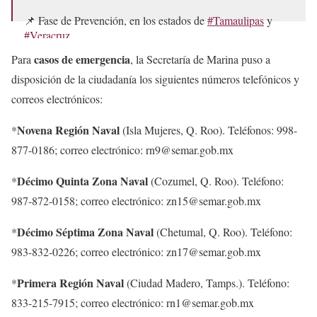
📌 Fase de Prevención, en los estados de
#Tamaulipas
y
#Veracruz
.
casos de emergencia
Para
, la Secretaría de Marina puso a
📌Mantenemos la Fase de Auxilio en
#QuintanaRoo
.
disposición de la ciudadanía los siguientes números telefónicos y
⚠️Sigue atentamente las instrucciones de las…
correos electrónicos:
pic.twitter.com/MOdOMHCOoM
Novena Región Naval
*
(Isla Mujeres, Q. Roo). Teléfonos: 998-
— SEMAR México (@SEMAR_mx)
June 18, 2024
877-0186; correo electrónico: rn9@semar.gob.mx
Décimo Quinta Zona Naval
*
(Cozumel, Q. Roo). Teléfono:
987-872-0158; correo electrónico: zn15@semar.gob.mx
Décimo Séptima Zona Naval
*
(Chetumal, Q. Roo). Teléfono:
983-832-0226; correo electrónico: zn17@semar.gob.mx
Primera Región Naval
*
(Ciudad Madero, Tamps.). Teléfono:
833-215-7915; correo electrónico: rn1@semar.gob.mx