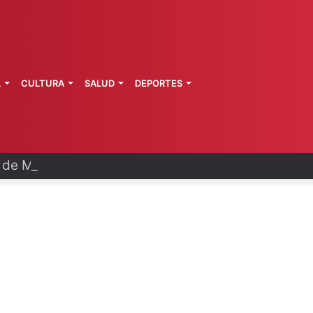
L
CULTURA
SALUD
DEPORTES
a de Morelos investiga explosión de pipa