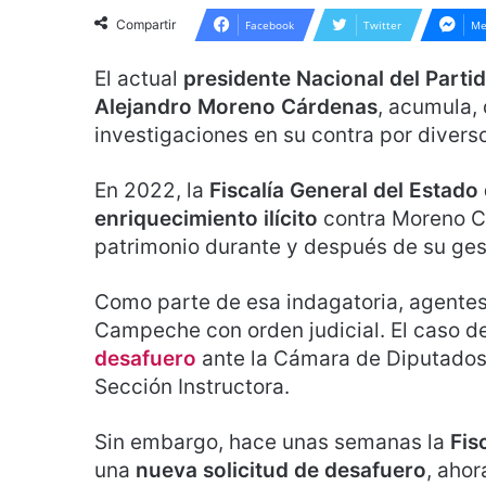
Compartir
Facebook
Twitter
Me
El actual
presidente Nacional del Partid
Alejandro Moreno Cárdenas
, acumula,
investigaciones en su contra por diverso
En 2022, la
Fiscalía General del Estad
enriquecimiento ilícito
contra Moreno Cá
patrimonio durante y después de su ge
Como parte de esa indagatoria, agentes
Campeche con orden judicial. El caso d
desafuero
ante la Cámara de Diputados
Sección Instructora.
Sin embargo, hace unas semanas la
Fis
una
nueva solicitud de desafuero
, aho