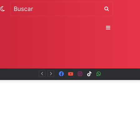
Switch
Buscar
skin
Sidebar
Facebook
YouTube
Instagram
TikTok
WhatsApp
x