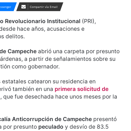
ssenger
Compartir vía Email
o Revolucionario Institucional
(PRI),
 desde hace años, acusaciones e
s delitos.
o de Campeche
abrió una carpeta por presunto
rdenas, a partir de señalamientos sobre su
stión como gobernador.
 estatales catearon su residencia en
erivó también en una
primera solicitud de
, que fue desechada hace unos meses por la
calía Anticorrupción de Campeche
presentó
ra por presunto
peculado
y desvío de 83.5