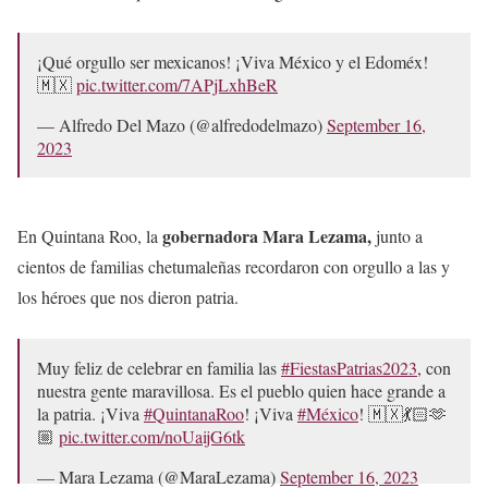
¡Qué orgullo ser mexicanos! ¡Viva México y el Edoméx!
🇲🇽
pic.twitter.com/7APjLxhBeR
— Alfredo Del Mazo (@alfredodelmazo)
September 16,
2023
gobernadora Mara Lezama,
En Quintana Roo, la
junto a
cientos de familias chetumaleñas recordaron con orgullo a las y
los héroes que nos dieron patria.
Muy feliz de celebrar en familia las
#FiestasPatrias2023
, con
nuestra gente maravillosa. Es el pueblo quien hace grande a
la patria. ¡Viva
#QuintanaRoo
! ¡Viva
#México
! 🇲🇽💃🏻🫶
🏼
pic.twitter.com/noUaijG6tk
— Mara Lezama (@MaraLezama)
September 16, 2023