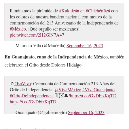
Iluminamos la pirámide de
#Kukulcán
en
#ChichénItzá
con
los colores de nuestra bandera nacional con motivo de la
conmemoración del 213 Aniversario de la Independencia de
#México
. ¡Qué orgullo ser mexicanos!
pic.twitter.com/2H2GlN7A47
— Mauricio Vila (@MauVila)
September 16, 2023
En Guanajuato, cuna de la Independencia de México
, también
celebraron el Grito desde Dolores Hidalgo.
📡
#EnVivo
: Ceremonia de Conmemoración 213 Años del
Grito de Independencia. ¡
#VivaMéxico
#VivaGuanajuato
#GritoDeIndependencia
🇲🇽🔔!
https://t.co/GvDbizKqTD
https://t.co/GvDbizKqTD
— Guanajuato (@gobiernogto)
September 16, 2023