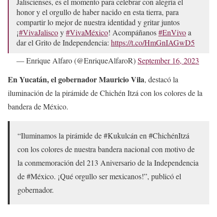
Jaliscienses, es el momento para celebrar con alegría el
honor y el orgullo de haber nacido en esta tierra, para
compartir lo mejor de nuestra identidad y gritar juntos
¡
#VivaJalisco
y
#VivaMéxico
! Acompáñanos
#EnVivo
a
dar el Grito de Independencia:
https://t.co/HmGnIAGwD5
— Enrique Alfaro (@EnriqueAlfaroR)
September 16, 2023
En Yucatán, el gobernador Mauricio Vila
, destacó la
iluminación de la pirámide de Chichén Itzá con los colores de la
bandera de México.
“Iluminamos la pirámide de #Kukulcán en #ChichénItzá
con los colores de nuestra bandera nacional con motivo de
la conmemoración del 213 Aniversario de la Independencia
de #México. ¡Qué orgullo ser mexicanos!”, publicó el
gobernador.