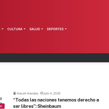
L
CULTURA
SALUD
DEPORTES
es dejarán millonaria derrama en CDMX
Araceli Aranday
julio 4, 2026
“Todas las naciones tenemos derecho a
ser libres”: Sheinbaum
al