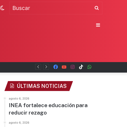
Switch
Buscar
skin
Sidebar
Facebook
YouTube
Instagram
TikTok
WhatsApp
x
ÚLTIMAS NOTICIAS
agosto 6, 2026
INEA fortalece educación para
reducir rezago
agosto 6, 2026