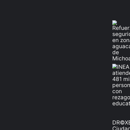
DR©XE
Ciudad