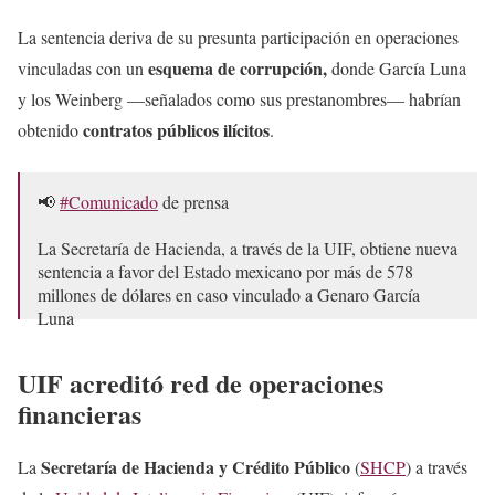
La sentencia deriva de su presunta participación en operaciones
esquema de corrupción,
vinculadas con un
donde García Luna
y los Weinberg —señalados como sus prestanombres— habrían
contratos públicos ilícitos
obtenido
.
📢
#Comunicado
de prensa
La Secretaría de Hacienda, a través de la UIF, obtiene nueva
sentencia a favor del Estado mexicano por más de 578
millones de dólares en caso vinculado a Genaro García
Luna
La Secretaría de Hacienda y Crédito Público, por conducto
UIF acreditó red de operaciones
de la Unidad de…
pic.twitter.com/6lvpv03qM8
financieras
— Hacienda (@Hacienda_Mexico)
May 20, 2026
Secretaría de Hacienda y Crédito Público
La
(
SHCP
) a través