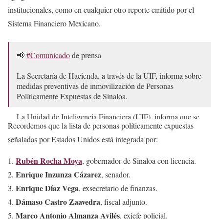
institucionales, como en cualquier otro reporte emitido por el
Sistema Financiero Mexicano.
📢
#Comunicado
de prensa
La Secretaría de Hacienda, a través de la UIF, informa sobre
medidas preventivas de inmovilización de Personas
Políticamente Expuestas de Sinaloa.
La Unidad de Inteligencia Financiera (UIF), informa que se
Recordemos que la lista de personas políticamente expuestas
realizaron adiciones a la Lista de Personas…
pic.twitter.com/HHKesBnToA
señaladas por Estados Unidos está integrada por:
— Hacienda (@Hacienda_Mexico)
May 18, 2026
Rubén Rocha Moya
, gobernador de Sinaloa con licencia.
Enrique Inzunza Cázarez
, senador.
Enrique Díaz Vega
, exsecretario de finanzas.
Dámaso Castro Zaavedra
, fiscal adjunto.
Marco Antonio Almanza Avilés
, exjefe policial.