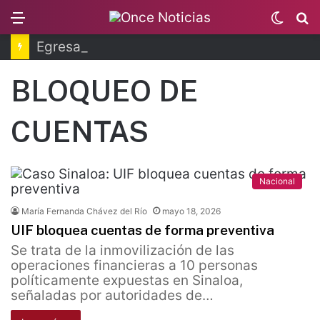
Menu
Switc
B
skin
Egresan primeros técnicos ferroviarios del Conalep
BLOQUEO DE
CUENTAS
Nacional
María Fernanda Chávez del Río
mayo 18, 2026
UIF bloquea cuentas de forma preventiva
Se trata de la inmovilización de las
operaciones financieras a 10 personas
políticamente expuestas en Sinaloa,
señaladas por autoridades de…