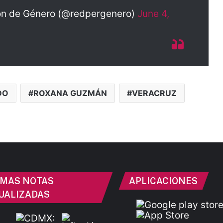
sión de Género (@redpergenero)
June 4,
DO
ROXANA GUZMÁN
VERACRUZ
IMAS NOTAS
APLICACIONES
UALIZADAS