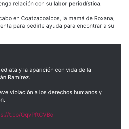
enga relación con su
labor periodística
.
 a cabo en Coatzacoalcos, la mamá de Roxana,
denta para pedirle ayuda para encontrar a su
diata y la aparición con vida de la
án Ramírez.
ave violación a los derechos humanos y
ón.
ps://t.co/QqvPftCVBo