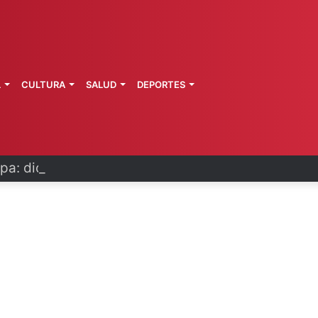
L
CULTURA
SALUD
DEPORTES
pa: dictan prisión preventiva a exgobernador de 