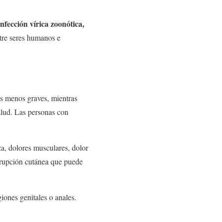
infección vírica zoonótica,
tre seres humanos e
as menos graves, mientras
alud. Las personas con
za, dolores musculares, dolor
 erupción cutánea que puede
giones genitales o anales.