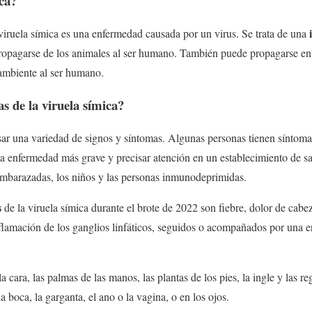
ica?
iruela símica es una enfermedad causada por un virus. Se trata de una
propagarse de los animales al ser humano. También puede propagarse en
ambiente al ser humano.
s de la viruela símica?
sar una variedad de signos y síntomas. Algunas personas tienen síntom
a enfermedad más grave y precisar atención en un establecimiento de s
 embarazadas, los niños y las personas inmunodeprimidas.
s
de la viruela símica durante el brote de 2022 son fiebre, dolor de cabe
nflamación de los ganglios linfáticos, seguidos o acompañados por una
a cara, las palmas de las manos, las plantas de los pies, la ingle y las re
 boca, la garganta, el ano o la vagina, o en los ojos.