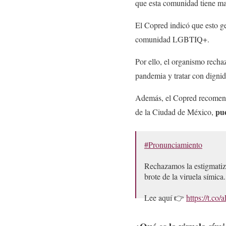
que esta comunidad tiene ma
El Copred indicó que esto g
comunidad LGBTIQ+.
Por ello, el organismo recha
pandemia y tratar con dignid
Además, el Copred recomendó
pu
de la Ciudad de México,
#Pronunciamiento
Rechazamos la estigmatiz
brote de la viruela símica.
Lee aquí 👉
https://t.c
— COPRED CDMX (