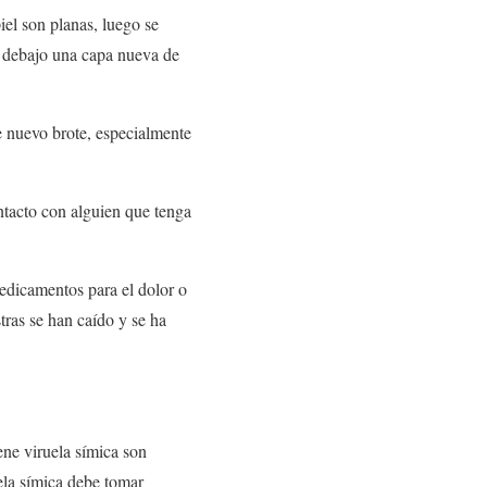
iel son planas, luego se
r debajo una capa nueva de
e nuevo brote, especialmente
ntacto con alguien que tenga
dicamentos para el dolor o
stras se han caído y se ha
ene viruela símica son
ela símica debe tomar