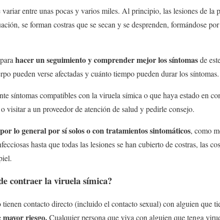
ariar entre unas pocas y varios miles. Al principio, las lesiones de la p
nuación, se forman costras que se secan y se desprenden, formándose po
hacer un seguimiento y comprender mejor los síntomas
 para
de est
erpo pueden verse afectadas y cuánto tiempo pueden durar los síntomas.
nte síntomas compatibles con la viruela símica o que haya estado en co
o visitar a un proveedor de atención de salud y pedirle consejo.
or lo general por sí solos o con tratamientos sintomáticos
, como me
nfecciosas hasta que todas las lesiones se han cubierto de costras, las co
iel.
de contraer la viruela símica?
tienen contacto directo (incluido el contacto sexual) con alguien que ti
mayor riesgo.
e
Cualquier persona que viva con alguien que tenga viru