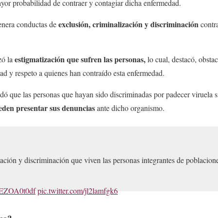
yor probabilidad de contraer y contagiar dicha enfermedad.
exclusión, criminalización y discriminación
enera conductas de
contra
estigmatización que sufren las personas,
zó la
lo cual, destacó, obstac
ad y respeto a quienes han contraído esta enfermedad.
 que las personas que hayan sido discriminadas por padecer viruela s
eden presentar sus denuncias
ante dicho organismo.
ación y discriminación que viven las personas integrantes de poblaci
o/aEZOA0t0df
pic.twitter.com/jl2lamfgk6
@COPRED_CDMX)
March 14, 2023