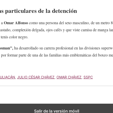
as particulares de la detención
Omar Alfonso
e a
como una persona del sexo masculino, de un metro 80 
castaño, complexión delgada, ojos cafés y que viste camisa de manga la
 tenis color negro.
essman”,
ha desarrollado su carrera profesional en las divisiones superw
 por formar parte de una de las familias más emblemáticas del boxeo m
ULIACÁN
,
JULIO CÉSAR CHÁVEZ
,
OMAR CHÁVEZ
,
SSPC
Salir de la versión móvil