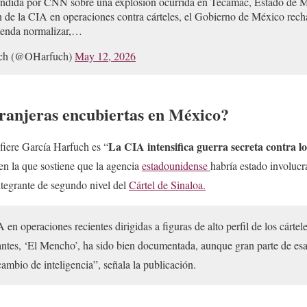
fundida por CNN sobre una explosión ocurrida en Tecámac, Estado de Mé
n de la CIA en operaciones contra cárteles, el Gobierno de México rec
etenda normalizar,…
uch (@OHarfuch)
May 12, 2026
ranjeras encubiertas en México?
La CIA intensifica guerra secreta contra lo
efiere García Harfuch es “
 en la que sostiene que la agencia
estadounidense
habría estado involucr
ntegrante de segundo nivel del
Cártel de Sinaloa.
en operaciones recientes dirigidas a figuras de alto perfil de los cártel
es, ‘El Mencho’, ha sido bien documentada, aunque gran parte de esa 
mbio de inteligencia”, señala la publicación.