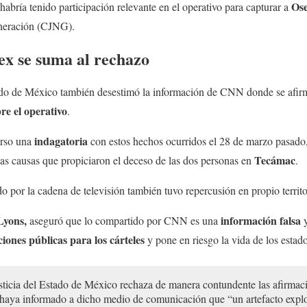
Ose
habría tenido participación relevante en el operativo para capturar a
eneración (CJNG).
ex se suma al rechazo
ado de México también desestimó la información de CNN donde se afir
re el operativo
.
indagatoria
urso una
con estos hechos ocurridos el 28 de marzo pasado,
Tecámac
las causas que propiciaron el deceso de las dos personas en
.
do por la cadena de televisión también tuvo repercusión en propio territ
Lyons,
información falsa
aseguró que lo compartido por CNN es una
iones públicas para los cárteles
y pone en riesgo la vida de los estad
usticia del Estado de México rechaza de manera contundente las afirm
e haya informado a dicho medio de comunicación que “un artefacto explo