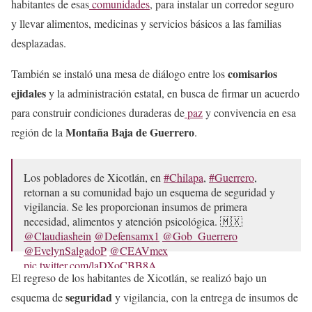
habitantes de esas
comunidades
, para instalar un corredor seguro
y llevar alimentos, medicinas y servicios básicos a las familias
desplazadas.
comisarios
También se instaló una mesa de diálogo entre los
ejidales
y la administración estatal, en busca de firmar un acuerdo
para construir condiciones duraderas de
paz
y convivencia en esa
Montaña Baja de Guerrero
región de la
.
Los pobladores de Xicotlán, en
#Chilapa
,
#Guerrero
,
retornan a su comunidad bajo un esquema de seguridad y
vigilancia. Se les proporcionan insumos de primera
necesidad, alimentos y atención psicológica. 🇲🇽
@Claudiashein
@Defensamx1
@Gob_Guerrero
@EvelynSalgadoP
@CEAVmex
pic.twitter.com/laDXoCBB8A
El regreso de los habitantes de Xicotlán, se realizó bajo un
— Rosa Icela Rodríguez Velázquez (@rosaicela_)
May 14,
seguridad
esquema de
y vigilancia, con la entrega de insumos de
2026