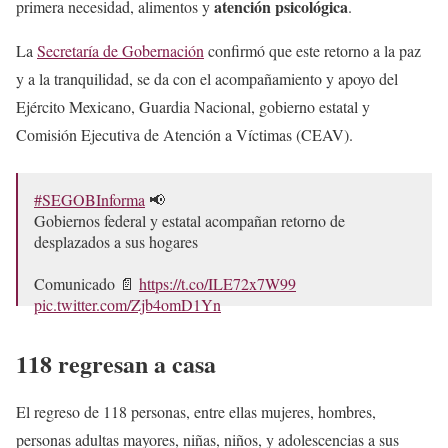
atención psicológica
primera necesidad, alimentos y
.
La
Secretaría de Gobernación
confirmó que este retorno a la paz
y a la tranquilidad, se da con el acompañamiento y apoyo del
Ejército Mexicano, Guardia Nacional, gobierno estatal y
Comisión Ejecutiva de Atención a Víctimas (CEAV).
#SEGOBInforma
📢
Gobiernos federal y estatal acompañan retorno de
desplazados a sus hogares
Comunicado 📄
https://t.co/ILE72x7W99
pic.twitter.com/Zjb4omD1Yn
— Gobernación (@SEGOB_mx)
May 14, 2026
118 regresan a casa
El regreso de 118 personas, entre ellas mujeres, hombres,
personas adultas mayores, niñas, niños, y adolescencias a sus