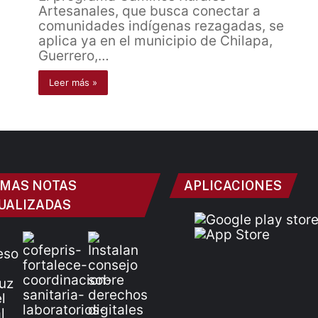
Artesanales, que busca conectar a
comunidades indígenas rezagadas, se
aplica ya en el municipio de Chilapa,
Guerrero,…
Leer más »
IMAS NOTAS
APLICACIONES
UALIZADAS