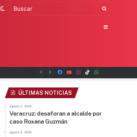
Switch
Buscar
skin
Sidebar
Facebook
YouTube
Instagram
TikTok
WhatsApp
x
ÚLTIMAS NOTICIAS
agosto 5, 2026
Veracruz: desaforan a alcalde por
caso Roxana Guzmán
agosto 5, 2026