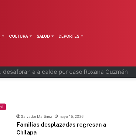
L
CULTURA
SALUD
DEPORTES
 fortalece coordinación sanitaria en los estados
al
Salvador Martínez
mayo 15, 2026
Familias desplazadas regresan a
Chilapa