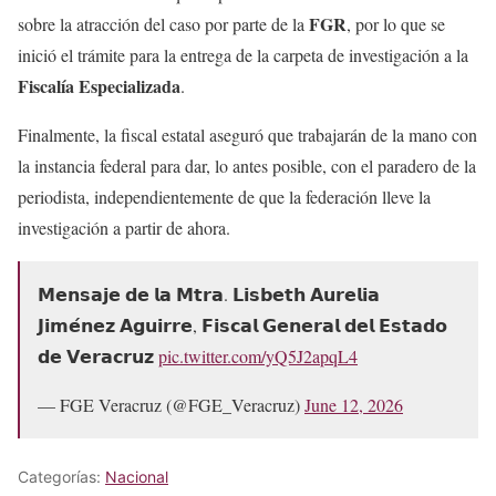
FGR
sobre la atracción del caso por parte de la
, por lo que se
inició el trámite para la entrega de la carpeta de investigación a la
Fiscalía Especializada
.
Finalmente, la fiscal estatal aseguró que trabajarán de la mano con
la instancia federal para dar, lo antes posible, con el paradero de la
periodista, independientemente de que la federación lleve la
investigación a partir de ahora.
𝗠𝗲𝗻𝘀𝗮𝗷𝗲 𝗱𝗲 𝗹𝗮 𝗠𝘁𝗿𝗮. 𝗟𝗶𝘀𝗯𝗲𝘁𝗵 𝗔𝘂𝗿𝗲𝗹𝗶𝗮
𝗝𝗶𝗺𝗲́𝗻𝗲𝘇 𝗔𝗴𝘂𝗶𝗿𝗿𝗲, 𝗙𝗶𝘀𝗰𝗮𝗹 𝗚𝗲𝗻𝗲𝗿𝗮𝗹 𝗱𝗲𝗹 𝗘𝘀𝘁𝗮𝗱𝗼
𝗱𝗲 𝗩𝗲𝗿𝗮𝗰𝗿𝘂𝘇
pic.twitter.com/yQ5J2apqL4
— FGE Veracruz (@FGE_Veracruz)
June 12, 2026
Categorías:
Nacional