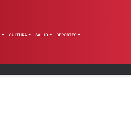
L
CULTURA
SALUD
DEPORTES
 la última ruta de Kimberly Moya