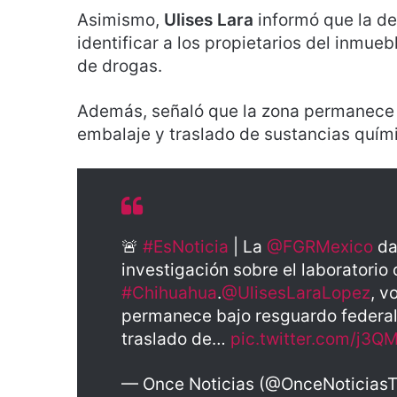
Asimismo,
Ulises Lara
informó que la de
identificar a los propietarios del inmue
de drogas.
Además, señaló que la zona permanece
embalaje y traslado de sustancias quím
🚨
#EsNoticia
| La
@FGRMexico
da
investigación sobre el laboratori
#Chihuahua
.
@UlisesLaraLopez
, v
permanece bajo resguardo federal
traslado de…
pic.twitter.com/j3
— Once Noticias (@OnceNoticias