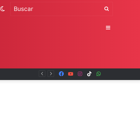
Switch
Buscar
skin
Sidebar
Facebook
YouTube
Instagram
TikTok
WhatsApp
x