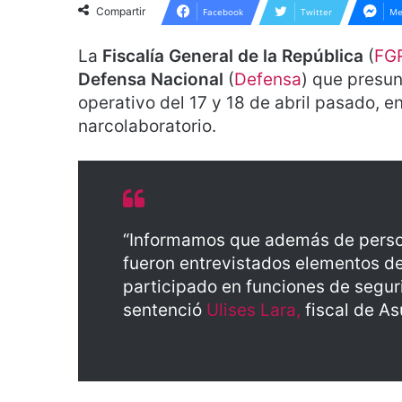
Compartir
Facebook
Twitter
Me
La
Fiscalía General de la República
(
FG
Defensa Nacional
(
Defensa
) que presun
operativo del 17 y 18 de abril pasado, en
narcolaboratorio.
“Informamos que además de person
fueron entrevistados elementos d
participado en funciones de seguri
sentenció
Ulises Lara,
fiscal de As