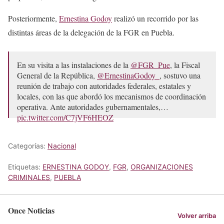
Posteriormente,
Ernestina Godoy
realizó un recorrido por las
distintas áreas de la delegación de la FGR en Puebla.
En su visita a las instalaciones de la
@FGR_Pue
, la Fiscal
General de la República,
@ErnestinaGodoy_
, sostuvo una
reunión de trabajo con autoridades federales, estatales y
locales, con las que abordó los mecanismos de coordinación
operativa. Ante autoridades gubernamentales,…
pic.twitter.com/C7jVF6HEOZ
— FGR México (@FGRMexico)
May 7, 2026
Categorías:
Nacional
Etiquetas:
ERNESTINA GODOY
,
FGR
,
ORGANIZACIONES
CRIMINALES
,
PUEBLA
Once Noticias
Volver arriba