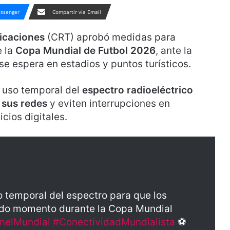
ssenger
Compartir vía Email
icaciones
(CRT) aprobó medidas para
 la
Copa Mundial de Futbol 2026
, ante la
e espera en estadios y puntos turísticos.
 uso temporal del
espectro radioeléctrico
 sus redes
y eviten interrupciones en
icios digitales.
 temporal del espectro para que los
odo momento durante la Copa Mundial
nelMundial
#ConectividadMundialista
⚽️