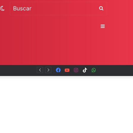
Switch
Buscar
skin
Sidebar
Facebook
YouTube
Instagram
TikTok
WhatsApp
x