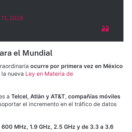
 11, 2026
para el Mundial
traordinaria
ocurre por primera vez en México
e la nueva
Ley en Materia de
nes a
Telcel, Atlán y AT&T
,
compañías móviles
oportar el incremento en el tráfico de datos
e
600 MHz, 1.9 GHz, 2.5 GHz y de 3.3 a 3.6