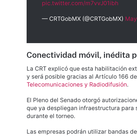
pic.twitter.com/m7vvJ01ibh
— CRTGobMX (@CRTGobMX)
May
Conectividad móvil, inédita 
La CRT explicó que esta habilitación ex
y será posible gracias al Artículo 166 d
Telecomunicaciones y Radiodifusión
.
El Pleno del Senado otorgó autorizacio
que ya despliegan infraestructura para s
durante el torneo.
Las empresas podrán utilizar bandas d