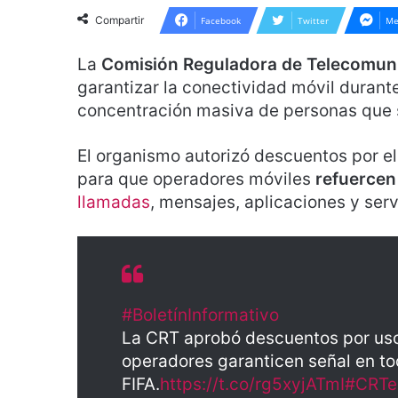
Compartir
Facebook
Twitter
Me
La
Comisión Reguladora de Telecomun
garantizar la conectividad móvil durante
concentración masiva de personas que s
El organismo autorizó descuentos por el
para que operadores móviles
refuercen
llamadas
, mensajes, aplicaciones y serv
#BoletínInformativo
La CRT aprobó descuentos por uso
operadores garanticen señal en t
FIFA.
https://t.co/rg5xyjATmI
#CRTe