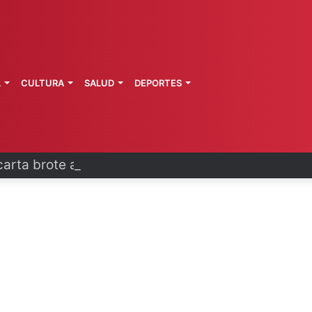
L
CULTURA
SALUD
DEPORTES
arta brote activo de ciclosporiasis