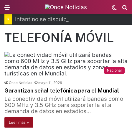
Menu
Switc
B
skin
Infantino se disculpa tras polémico plan de FIFA
TELEFONÍA MÓVIL
Nacional
Once Noticias
mayo 11, 2026
Garantizan señal telefónica para el Mundial
La conectividad móvil utilizará bandas como
600 MHz y 3.5 GHz para soportar la alta
demanda de datos en estadios…
Leer más »