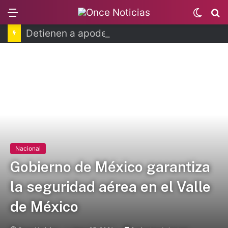
Menu
Switc
B
skin
Detienen a apoderada legal de Ingemar
Nacional
Gobierno de México garantiza
la seguridad aérea en el Valle
de México