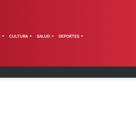
L
CULTURA
SALUD
DEPORTES
o se disculpa tras polémico plan de FIFA