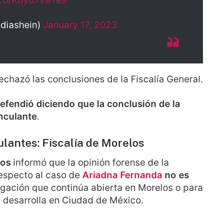
t.co/Kbyd7v9Ye9
diashein)
January 17, 2023
rechazó las conclusiones de la Fiscalía General.
efendió diciendo que la conclusión de la
inculante
.
lantes: Fiscalía de Morelos
los
informó que la opinión forense de la
respecto al caso de
Ariadna Fernanda
no es
igación que continúa abierta en Morelos o para
se desarrolla en Ciudad de México.