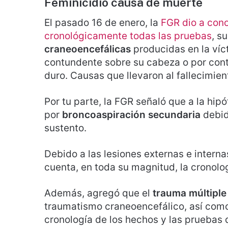
Feminicidio causa de muerte
El pasado 16 de enero, la
FGR dio a con
cronológicamente todas las pruebas
, s
craneoencefálicas
producidas en la víc
contundente sobre su cabeza o por conta
duro. Causas que llevaron al fallecimien
Por tu parte, la FGR señaló que a la hip
por
broncoaspiración secundaria
debido
sustento.
Debido a las lesiones externas e intern
cuenta, en toda su magnitud, la cronolo
Además, agregó que el
trauma múltiple
traumatismo craneoencefálico, así como 
cronología de los hechos y las pruebas