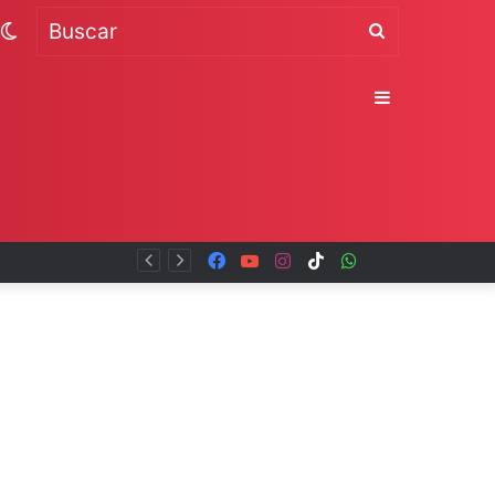
Switch
Buscar
skin
Sidebar
Facebook
YouTube
Instagram
TikTok
WhatsApp
x