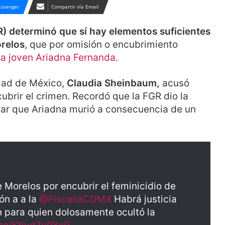
ssenger
Compartir vía Email
GR) determinó que sí hay elementos suficientes
orelos
, que por omisión o encubrimiento
la joven Ariadna Fernanda.
udad de México,
Claudia Sheinbaum,
acusó
ubrir el crimen. Recordó que la FGR dio la
nar que Ariadna murió a consecuencia de un
 Morelos por encubrir el feminicidio de
ón a a la
@FiscaliaCDMX
Habrá justicia
 para quien dolosamente ocultó la