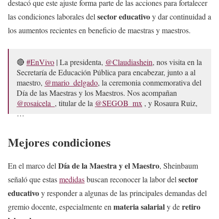
destacó que este ajuste forma parte de las acciones para fortalecer
sector educativo
las condiciones laborales del
y dar continuidad a
los aumentos recientes en beneficio de maestras y maestros.
🔴
#EnVivo
| La presidenta,
@Claudiashein
, nos visita en la
Secretaría de Educación Pública para encabezar, junto a al
maestro,
@mario_delgado
, la ceremonia conmemorativa del
Día de las Maestras y los Maestros. Nos acompañan
@rosaicela_
, titular de la
@SEGOB_mx
, y Rosaura Ruiz,
…
— SEP México (@SEP_mx)
May 15, 2026
Mejores condiciones
Día de la Maestra y el Maestro
En el marco del
, Sheinbaum
sector
señaló que estas
medidas
buscan reconocer la labor del
educativo
y responder a algunas de las principales demandas del
materia salarial
retiro
gremio docente, especialmente en
y de