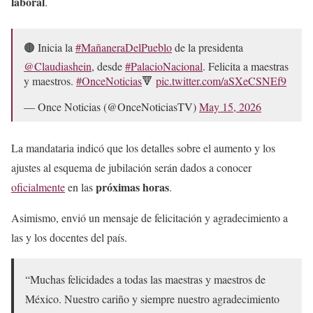
laboral
.
🟤 Inicia la
#MañaneraDelPueblo
de la presidenta
@Claudiashein
, desde
#PalacioNacional
. Felicita a maestras
y maestros.
#OnceNoticias
🔻
pic.twitter.com/aSXeCSNEf9
— Once Noticias (@OnceNoticiasTV)
May 15, 2026
La mandataria indicó que los detalles sobre el aumento y los
ajustes al esquema de jubilación serán dados a conocer
próximas horas
oficialmente
en las
.
Asimismo, envió un mensaje de felicitación y agradecimiento a
las y los docentes del país.
“Muchas felicidades a todas las maestras y maestros de
México. Nuestro cariño y siempre nuestro agradecimiento