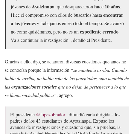
Ayotzinapa
hace 10 años
jóvenes de
, que desaparecieron
.
encontrar
Hice el compromiso con ellos de buscarlos hasta
a los jóvenes
y trabajamos en eso todo el tiempo. Se avanzó
expediente cerrado
no como quisiéramos, pero no es un
.
Va a continuar la investigación”, detalló el Presidente.
Gracias a ello, dijo, se aclararon diversas cuestiones que antes no
se conocían porque la información
“se mantenía arriba. Cuando
hablo de arriba, no hablo solo de los potentados, sino también de
las
organizaciones sociales
que no dejan de pertenecer a lo que
se llama sociedad política”
, agregó.
El presidente
@lopezobrador_
difundió carta dirigida a los
padres de los 43 estudiantes de Ayotzinapa. Expuso los
avances de investigaciones y cuestionó que, sin pruebas, la
periodista Anabel Hernández (y la DEA) fue la 1a. en decir