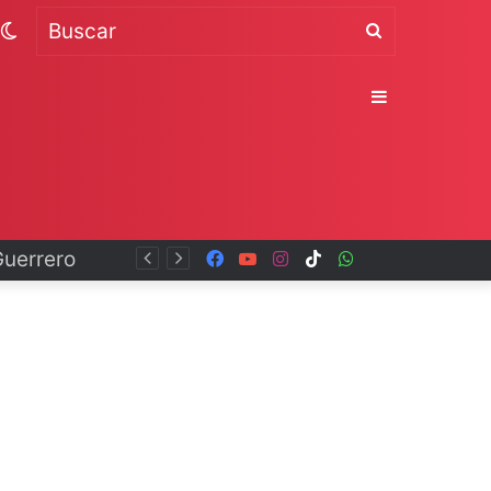
Switch
Buscar
skin
Sidebar
Facebook
YouTube
Instagram
TikTok
WhatsApp
x