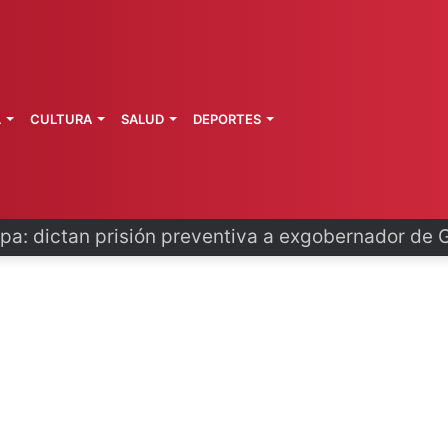
L
CULTURA
SALUD
DEPORTES
o se disculpa tras polémico plan de FIFA