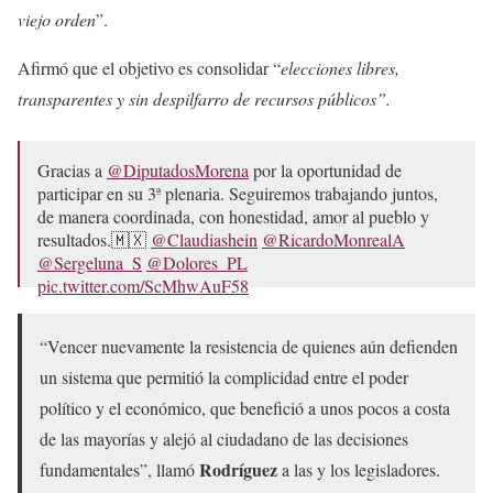
viejo orden
”.
Afirmó que el objetivo es consolidar “
elecciones libres,
transparentes y sin despilfarro de recursos públicos”.
Gracias a
@DiputadosMorena
por la oportunidad de
participar en su 3ª plenaria. Seguiremos trabajando juntos,
de manera coordinada, con honestidad, amor al pueblo y
resultados.🇲🇽
@Claudiashein
@RicardoMonrealA
@Sergeluna_S
@Dolores_PL
pic.twitter.com/ScMhwAuF58
— Rosa Icela Rodríguez Velázquez (@rosaicela_)
August
“Vencer nuevamente la resistencia de quienes aún defienden
30, 2025
un sistema que permitió la complicidad entre el poder
político y el económico, que benefició a unos pocos a costa
de las mayorías y alejó al ciudadano de las decisiones
Rodríguez
fundamentales”, llamó
a las y los legisladores.