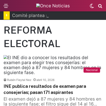
Menu
Switc
B
skin
Comité plantea ruta para soberanía energética
REFORMA
ELECTORAL
Nacional
Rubén Fieytal Nez
abril 10, 2026
INE publica resultados de examen para
consejerías; pasan 171 aspirantes
El examen dejó a 87 mujeres y 84 hombres en
la siguiente fase; el filtro sigue del 14 al 16…