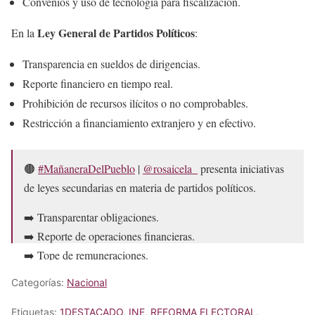
Convenios y uso de tecnología para fiscalización.
Ley General de Partidos Políticos
En la
:
Transparencia en sueldos de dirigencias.
Reporte financiero en tiempo real.
Prohibición de recursos ilícitos o no comprobables.
Restricción a financiamiento extranjero y en efectivo.
🟤
#MañaneraDelPueblo
|
@rosaicela_
presenta iniciativas
de leyes secundarias en materia de partidos políticos.
➡️ Transparentar obligaciones.
➡️ Reporte de operaciones financieras.
➡️ Tope de remuneraciones.
➡️ Prohibición de recursos ilícitos.
#OnceNoticiasDigital
🔻
Categorías:
Nacional
pic.twitter.com/2OJnqsm9lD
Etiquetas:
1DESTACADO
,
INE
,
REFORMA ELECTORAL
,