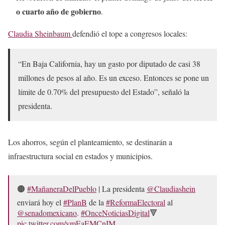
o cuarto año de gobierno
.
Claudia Sheinbaum
defendió el tope a congresos locales:
“En Baja California, hay un gasto por diputado de casi 38
millones de pesos al año. Es un exceso. Entonces se pone un
límite de 0.70% del presupuesto del Estado”, señaló la
presidenta.
Los ahorros, según el planteamiento, se destinarán a
infraestructura social en estados y municipios.
🟤
#MañaneraDelPueblo
| La presidenta
@Claudiashein
enviará hoy el
#PlanB
de la
#ReformaElectoral
al
@senadomexicano
.
#OnceNoticiasDigital
🔻
pic.twitter.com/vmEaEMCnIM