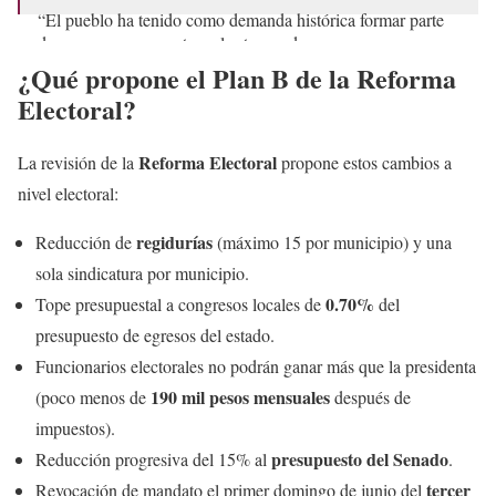
“El pueblo ha tenido como demanda histórica formar parte
de manera permanente en las tomas de…
pic.twitter.com/h1ILYx4art
¿Qué propone el Plan B de la Reforma
Electoral?
— Once Noticias (@OnceNoticiasTV)
March 17, 2026
Reforma Electoral
La revisión de la
propone estos cambios a
nivel electoral:
regidurías
Reducción de
(máximo 15 por municipio) y una
sola sindicatura por municipio.
0.70%
Tope presupuestal a congresos locales de
del
presupuesto de egresos del estado.
Funcionarios electorales no podrán ganar más que la presidenta
190 mil pesos mensuales
(poco menos de
después de
impuestos).
presupuesto del Senado
Reducción progresiva del 15% al
.
tercer
Revocación de mandato el primer domingo de junio del