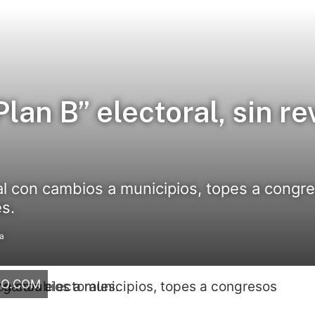
an B” electoral, sin r
al con cambios a municipios, topes a congre
s.
ra
RO.COM