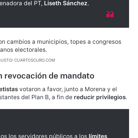
 senadora del PT,
Liseth Sánchez
.
UGUSTO/ CUARTOSCURO.COM
n revocación de mandato
etistas
votaron a favor, junto a Morena y el
stantes del Plan B, a fin de
reducir privilegios
.
os los servidores públicos a los
límites