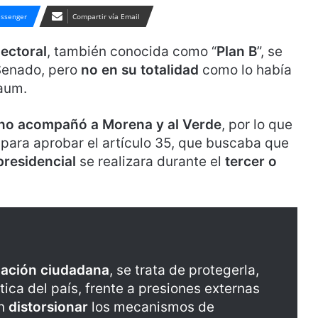
ssenger
Compartir vía Email
lectoral
, también conocida como “
Plan B
”, se
 Senado, pero
no en su totalidad
como lo había
aum.
no acompañó a Morena y al Verde
, por lo que
 para aprobar el artículo 35, que buscaba que
residencial
se realizara durante el
tercer o
pación ciudadana
, se trata de protegerla,
ica del país, frente a presiones externas
an
distorsionar
los mecanismos de