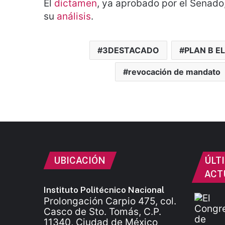
El
dictamen
, ya aprobado por el Senado
su
análisis
.
3DESTACADO
PLAN B E
revocación de mandato
UBICACIÓN
ÚLT
ACT
Instituto Politécnico Nacional
Prolongación Carpio 475, col.
Casco de Sto. Tomás, C.P.
11340, Ciudad de México