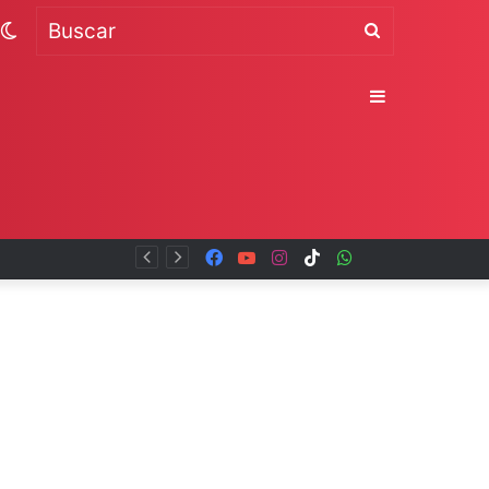
Switch
Buscar
skin
Sidebar
Facebook
YouTube
Instagram
TikTok
WhatsApp
x