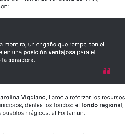
men:
na mentira, un engaño que rompe con el
e en una
posición ventajosa
para el
o la senadora.
arolina Viggiano
, llamó a reforzar los recursos
icipios, denles los fondos: el f
ondo regional
,
os pueblos mágicos, el Fortamun,