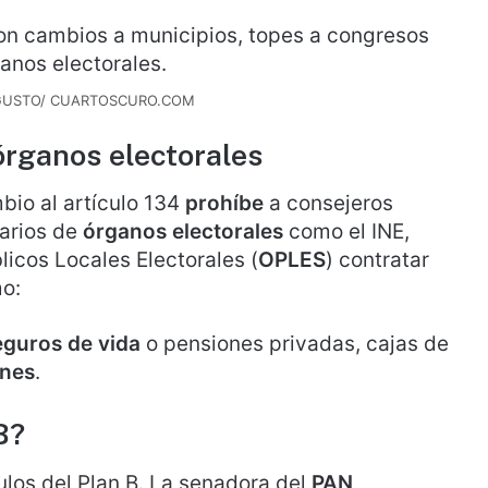
UGUSTO/ CUARTOSCURO.COM
órganos electorales
mbio al artículo 134
prohíbe
a consejeros
arios de
órganos electorales
como el INE,
licos Locales Electorales (
OPLES
) contratar
o:
eguros de vida
o pensiones privadas, cajas de
ones
.
B?
ulos del Plan B. La senadora del
PAN
,