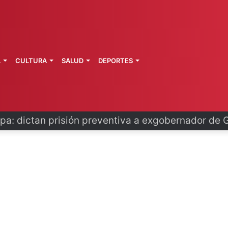
L
CULTURA
SALUD
DEPORTES
o se disculpa tras polémico plan de FIFA