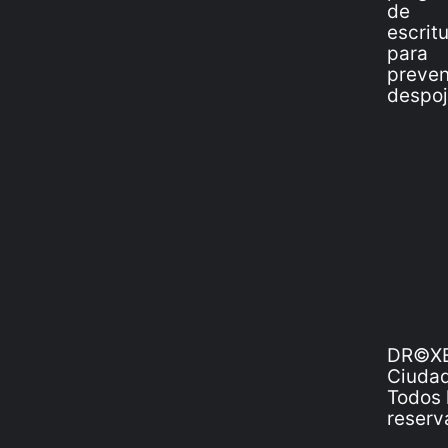
DR©XE
Ciudad
Todos 
reserv