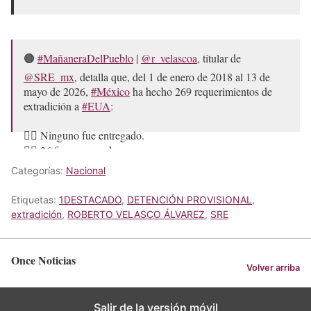
🟤
#MañaneraDelPueblo
|
@r_velascoa
, titular de
@SRE_mx
, detalla que, del 1 de enero de 2018 al 13 de
mayo de 2026,
#México
ha hecho 269 requerimientos de
extradición a
#EUA
:
👉🏼 Ninguno fue entregado.
👉🏼 36 fueron negados.
👉🏼 223 están pendientes.
Categorías:
Nacional
👉🏼 50 son solicitudes de…
pic.twitter.com/7EtmiZUus7
Etiquetas:
1DESTACADO
,
DETENCIÓN PROVISIONAL
,
— Once Noticias (@OnceNoticiasTV)
May 19, 2026
extradición
,
ROBERTO VELASCO ÁLVAREZ
,
SRE
Once Noticias
Volver arriba
Salir de la versión móvil