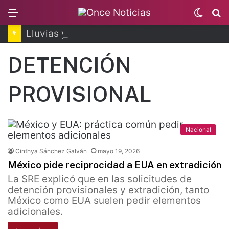
Menu
Switc
B
skin
Lluvias y altas temperaturas no dan tregua
DETENCIÓN
PROVISIONAL
Nacional
Cinthya Sánchez Galván
mayo 19, 2026
México pide reciprocidad a EUA en extradición
La SRE explicó que en las solicitudes de
detención provisionales y extradición, tanto
México como EUA suelen pedir elementos
adicionales.