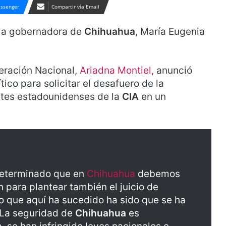
ssenger
Compartir vía Email
a la gobernadora de
Chihuahua
, María Eugenia
eración Nacional,
Ariadna Montiel,
anunció
ico para solicitar el desafuero de la
ntes estadounidenses de la
CIA
en un
 determinado que en
Chihuahua
debemos
 para plantear también el juicio de
o que aquí ha sucedido ha sido que se ha
. La seguridad de
Chihuahua
es