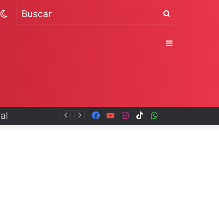
Switch
Buscar
skin
Sidebar
Facebook
YouTube
Instagram
TikTok
WhatsApp
x