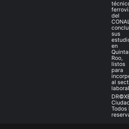
DR©XE
Ciudad
Todos 
reserv