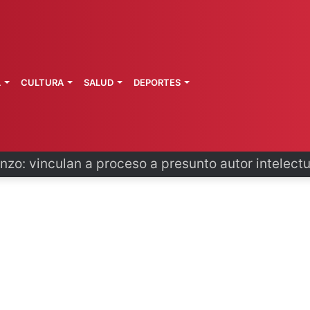
L
CULTURA
SALUD
DEPORTES
primeros técnicos ferroviarios del Conalep