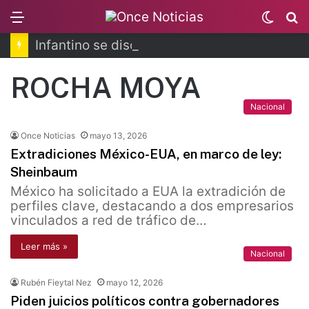
Menu
Switc
B
skin
Infantino se disculpa tras polémico plan de FIFA
ROCHA MOYA
Nacional
Once Noticias
mayo 13, 2026
Extradiciones México-EUA, en marco de ley:
Sheinbaum
México ha solicitado a EUA la extradición de
perfiles clave, destacando a dos empresarios
vinculados a red de tráfico de…
Leer más »
Nacional
Rubén Fieytal Nez
mayo 12, 2026
Piden juicios políticos contra gobernadores