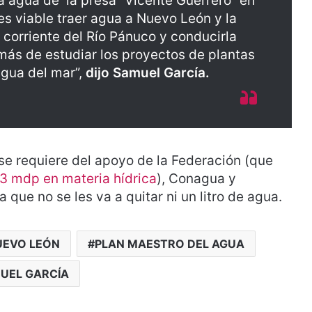
a agua de la presa “Vicente Guerrero” en
es viable traer agua a Nuevo León y la
 corriente del Río Pánuco y conducirla
ás de estudiar los proyectos de plantas
agua del mar”,
dijo Samuel García.
se requiere del apoyo de la Federación (que
83 mdp en materia hídrica
), Conagua y
que no se les va a quitar ni un litro de agua.
UEVO LEÓN
PLAN MAESTRO DEL AGUA
UEL GARCÍA