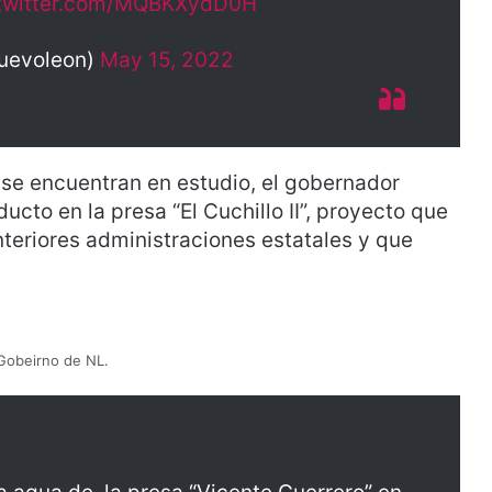
.twitter.com/MQBKXydD0H
nuevoleon)
May 15, 2022
se encuentran en estudio, el gobernador
cto en la presa “El Cuchillo II”, proyecto que
teriores administraciones estatales y que
Gobeirno de NL.