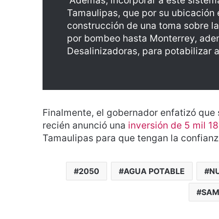
“Además, incorporar a este sistem
Tamaulipas, que por su ubicación 
construcción de una toma sobre la
por bombeo hasta Monterrey, adem
Desalinizadoras, para potabilizar 
Finalmente, el gobernador enfatizó que 
recién anunció una
inversión de 5 mil 1
Tamaulipas para que tengan la confianza 
2050
AGUA POTABLE
N
SAM