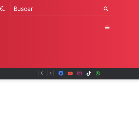
Switch
Buscar
skin
Sidebar
al
Facebook
YouTube
Instagram
TikTok
WhatsApp
x