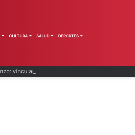
L
CULTURA
SALUD
DEPORTES
zo: vinculan a proceso a presunto autor intelectu