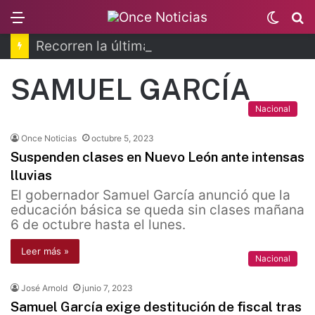
Menu
Switc
B
skin
Recorren la última ruta de Kimberly Moya
SAMUEL GARCÍA
Nacional
Once Noticias
octubre 5, 2023
Suspenden clases en Nuevo León ante intensas
lluvias
El gobernador Samuel García anunció que la
educación básica se queda sin clases mañana
6 de octubre hasta el lunes.
Leer más »
Nacional
José Arnold
junio 7, 2023
Samuel García exige destitución de fiscal tras