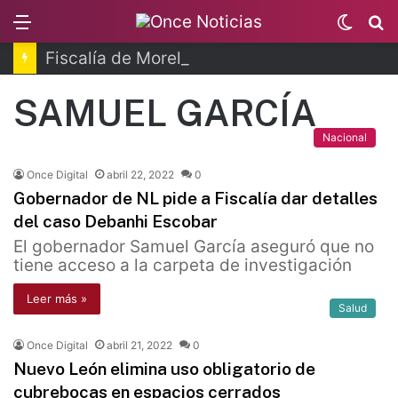
Menu
Switc
B
skin
Fiscalía de Morelos investiga explosión de pipa
SAMUEL GARCÍA
Nacional
Once Digital
abril 22, 2022
0
Gobernador de NL pide a Fiscalía dar detalles
del caso Debanhi Escobar
El gobernador Samuel García aseguró que no
tiene acceso a la carpeta de investigación
Leer más »
Salud
Once Digital
abril 21, 2022
0
Nuevo León elimina uso obligatorio de
cubrebocas en espacios cerrados