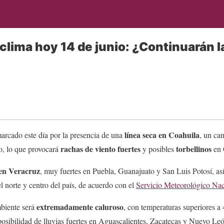
clima hoy 14 de junio: ¿Continuarán l
O
línea seca en Coahuila
arcado este día por la presencia de una
, un can
rachas de viento fuertes
torbellinos
, lo que provocará
y posibles
en 
 en Veracruz
, muy fuertes en Puebla, Guanajuato y San Luis Potosí, a
l norte y centro del país, de acuerdo con el
Servicio Meteorológico Nac
extremadamente caluroso
mbiente será
, con temperaturas superiores a
sibilidad de lluvias fuertes en Aguascalientes, Zacatecas y Nuevo Leó