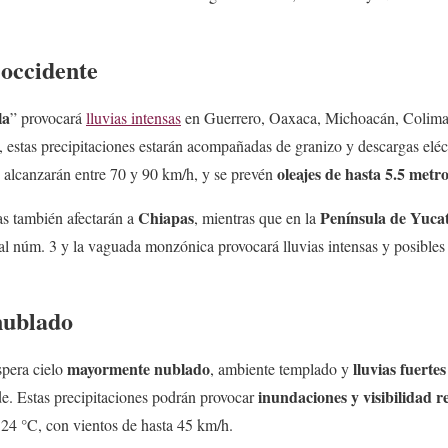
 occidente
la
” provocará
lluvias intensas
en Guerrero, Oaxaca, Michoacán, Colima 
, estas precipitaciones estarán acompañadas de granizo y descargas eléc
oleajes de hasta 5.5 metr
o alcanzarán entre 70 y 90 km/h, y se prevén
Chiapas
Península de Yuca
ias también afectarán a
, mientras que en la
cal núm. 3 y la vaguada monzónica provocará lluvias intensas y posibles
nublado
mayormente nublado
lluvias fuertes
espera cielo
, ambiente templado y
inundaciones y visibilidad 
de. Estas precipitaciones podrán provocar
 24 °C, con vientos de hasta 45 km/h.