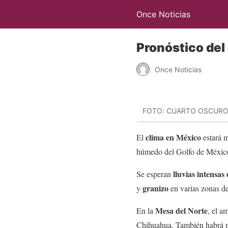
Once Noticias
Pronóstico del 
Once Noticias
FOTO: CUARTO OSCUR
clima en México
El
estará m
húmedo del Golfo de México
lluvias intensas
Se esperan
granizo
y
en varias zonas de
Mesa del Norte
En la
, el a
Chihuahua. También habrá po