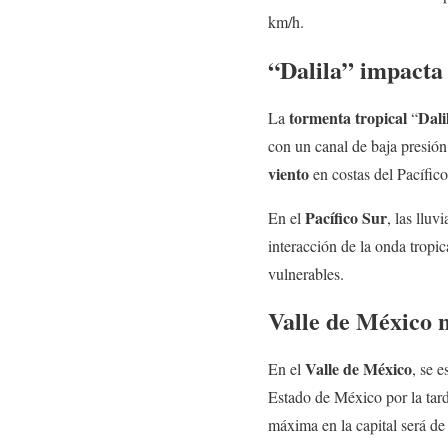
km/h.
“Dalila” impacta
tormenta tropical
Dali
La
“
con un canal de baja presión
viento
en costas del Pacífic
Pacífico Sur
En el
, las lluv
interacción de la onda tropi
vulnerables.
Valle de México 
Valle de México
En el
, se 
Estado de México por la tar
máxima en la capital será de