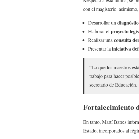
Respecto a esta última, se p
con el magisterio, asimismo,
diagnóstic
Desarrollar un
proyecto legis
Elaborar el
consulta de
Realizar una
iniciativa def
Presentar la
“Lo que los maestros est
trabajo para hacer posib
secretario de Educación.
Fortalecimient
En tanto, Martí Batres info
Estado, incorporados al ré