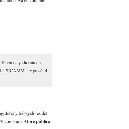
una iniciativa en conjunto
. Tenemos ya la ruta de
a el USICAMM”, expresó el
gisterio y trabajadores del
Afore pública.
SSTE como una