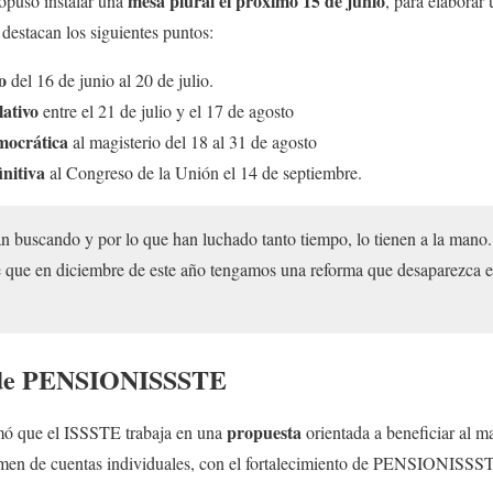
mesa plural el próximo 15 de junio
ropuso instalar una
, para elaborar 
 destacan los siguientes puntos:
o
del 16 de junio al 20 de julio.
lativo
entre el 21 de julio y el 17 de agosto
mocrática
al magisterio del 18 al 31 de agosto
initiva
al Congreso de la Unión el 14 de septiembre.
án buscando y por lo que han luchado tanto tiempo, lo tienen a la mano
le que en diciembre de este año tengamos una reforma que desaparezc
o de PENSIONISSSTE
propuesta
rmó que el ISSSTE trabaja en una
orientada a beneficiar al ma
gimen de cuentas individuales, con el fortalecimiento de PENSIONIS