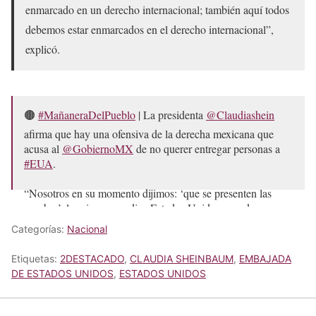
enmarcado en un derecho internacional; también aquí todos
debemos estar enmarcados en el derecho internacional”,
explicó.
🟤
#MañaneraDelPueblo
| La presidenta
@Claudiashein
afirma que hay una ofensiva de la derecha mexicana que
acusa al
@GobiernoMX
de no querer entregar personas a
#EUA
.
“Nosotros en su momento dijimos: ‘que se presenten las
pruebas’, lo mismo que dice Estados Unidos cuando…
pic.twitter.com/RyrGkbvLuE
Categorías:
Nacional
— Once Noticias (@OnceNoticiasTV)
May 19, 2026
Etiquetas:
2DESTACADO
,
CLAUDIA SHEINBAUM
,
EMBAJADA
DE ESTADOS UNIDOS
,
ESTADOS UNIDOS