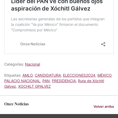
Categorías:
Nacional
Etiquetas:
AMLO
,
CANDIDATURA
,
ELECCIONES2O24
,
MÉXICO
,
PALACIO NACIONAL
,
PAN
,
PRESIDENCIA
,
Ruta de Xóchitl
Gálvez
,
XOCHILT GPALVEZ
Once Noticias
Volver arriba