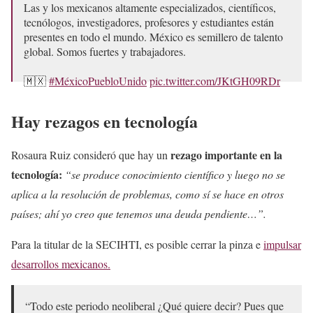
Las y los mexicanos altamente especializados, científicos,
tecnólogos, investigadores, profesores y estudiantes están
presentes en todo el mundo. México es semillero de talento
global. Somos fuertes y trabajadores.
🇲🇽
#MéxicoPuebloUnido
pic.twitter.com/JKtGH09RDr
— Secretaría de Ciencia (@Secihti_Mx)
February 2, 2025
Hay rezagos en tecnología
rezago importante en la
Rosaura Ruiz consideró que hay un
tecnología:
“se produce conocimiento científico y luego no se
aplica a la resolución de problemas, como sí se hace en otros
países; ahí yo creo que tenemos una deuda pendiente…”.
Para la titular de la SECIHTI, es posible cerrar la pinza e
impulsar
desarrollos mexicanos.
“Todo este periodo neoliberal ¿Qué quiere decir? Pues que