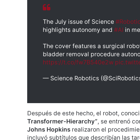
The July issue of Science
#Roboti
highlights autonomy and
#AI
in me
The cover features a surgical robo
bladder removal procedure auton
https://t.co/fw7B540e2w
pic.twit
— Science Robotics (@SciRobotic
Después de este hecho, el robot, cono
Transformer-Hierarchy”
, se entrenó co
Johns Hopkins
realizaron el procedimi
incluyó subtítulos que describían las ta