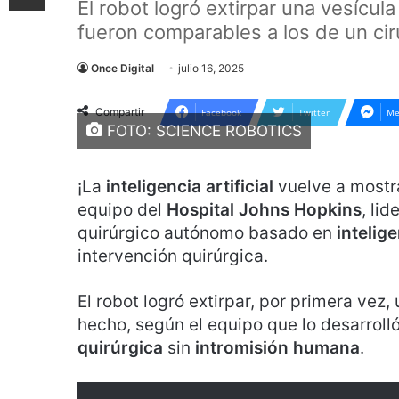
El robot logró extirpar una vesícul
fueron comparables a los de un ci
Once Digital
julio 16, 2025
Compartir
Facebook
Twitter
Me
FOTO: SCIENCE ROBOTICS
¡La
inteligencia artificial
vuelve a mostr
equipo del
Hospital Johns Hopkins
, li
quirúrgico autónomo basado en
intelige
intervención quirúrgica.
El robot logró extirpar, por primera vez,
hecho, según el equipo que lo desarrolló
quirúrgica
sin
intromisión humana
.