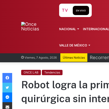
TV
EN VIVO
NACIONAL
INTERNACIONA
VALLE DE MÉXICO
Recorren
Viernes, 7 Agosto, 2026
Últimas Noticias
Facebook
ONCE LAB
Tendencias
Robot logra la pri
Twitter
Messenger
quirúrgica sin in
Compartir vía Email