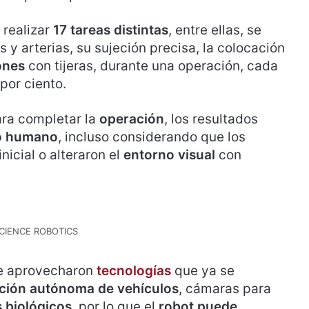
 realizar
17 tareas distintas
, entre ellas, se
 y arterias, su sujeción precisa, la colocación
ones
con tijeras, durante una operación, cada
por ciento.
ara completar la
operación
, los resultados
o humano
, incluso considerando que los
nicial o alteraron el
entorno visual
con
CIENCE ROBOTICS
se aprovecharon
tecnologías
que ya se
ión autónoma de vehículos
, cámaras para
s biológicos
, por lo que el
robot puede