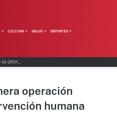
L
CULTURA
SALUD
DEPORTES
 la última ruta de Kimberly Moya
mera operación
tervención humana