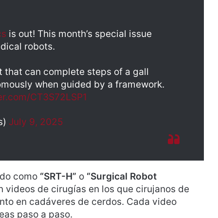
cs
is out! This month’s special issue
dical robots.
t that can complete steps of a gall
omously when guided by a framework.
ter.com/CT3S72LSP1
s)
July 9, 2025
cido como
“SRT-H”
o
“Surgical Robot
n videos de cirugías en los que cirujanos de
ento en cadáveres de cerdos. Cada video
reas paso a paso.