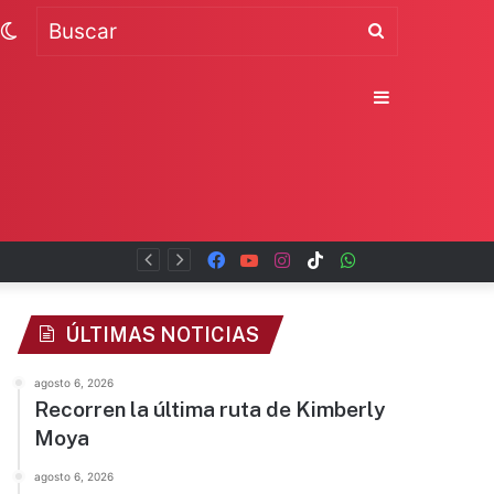
Switch
Buscar
skin
Sidebar
Facebook
YouTube
Instagram
TikTok
WhatsApp
x
ÚLTIMAS NOTICIAS
agosto 6, 2026
Recorren la última ruta de Kimberly
Moya
agosto 6, 2026