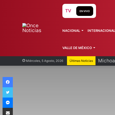
TV
EN VIVO
NACIONAL
INTERNACIONA
VALLE DE MÉXICO
SCJN r
Miércoles, 5 Agosto, 2026
Últimas Noticias
Facebook
Twitter
Messenger
Compartir vía Email