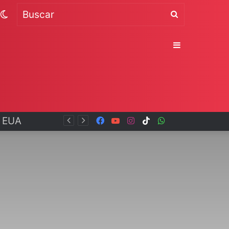
Switch
Buscar
skin
Sidebar
Facebook
YouTube
Instagram
TikTok
WhatsApp
x