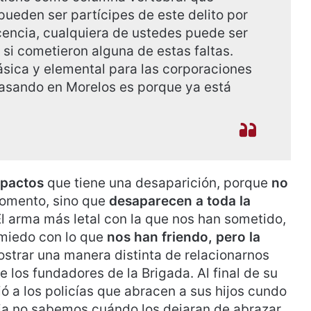
pueden ser partícipes de este delito por
scencia, cualquiera de ustedes puede ser
si cometieron alguna de estas faltas.
sica y elemental para las corporaciones
pasando en Morelos es porque ya está
mpactos
que tiene una desaparición, porque
no
omento, sino que
desaparecen a toda la
El arma más letal con la que nos han sometido,
l miedo con lo que
nos han friendo, pero la
strar una manera distinta de relacionarnos
e los fundadores de la Brigada. Al final de su
dió a los policías que abracen a sus hijos cundo
ia no sabemos cuándo los dejaran de abrazar,