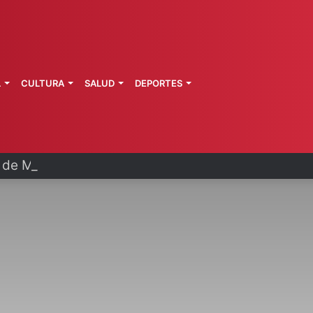
L
CULTURA
SALUD
DEPORTES
a de Morelos investiga explosión de pipa