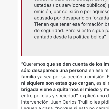
ustedes (los servidores públicos) 
omisión, por colisión o por aquie
acusado por desaparición forzada 
Tienen que tener esa formación bá
de seguridad. Pero si esto sigue 
cantado desde la política bélica”.
“Queremos
que se den cuenta de los i
sólo desaparece una persona
en ese m
familia
ya sea por su acción u omisión. 
ni siquiera son estas que cargan
, es e
brigada viene a quitarnos el miedo
y mo
entre policías y sociedad”, explicó uno d
intervención, Juan Carlos Trujillo les pi
lleguen a casa “porque si esto no camb