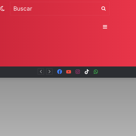
Switch
Buscar
skin
Sidebar
Facebook
YouTube
Instagram
TikTok
WhatsApp
x