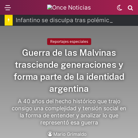
Menu
Switch
B
skin
Infantino se disculpa tras polémico plan de FIFA
Reportajes especiales
Guerra de las Malvinas
trasciende generaciones y
forma parte de la identidad
argentina
A 40 años del hecho histórico que trajo
consigo una complejidad y tensión social en
la forma de entender y analizar lo que
representó esa guerra
Mario Grimaldo